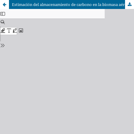
Estimación del almacenamiento de carbono en la biomasa aérea de un bosque de transición selva de Yungas–Bosque Chaqueño Semiárido de Jujuy, Argentina