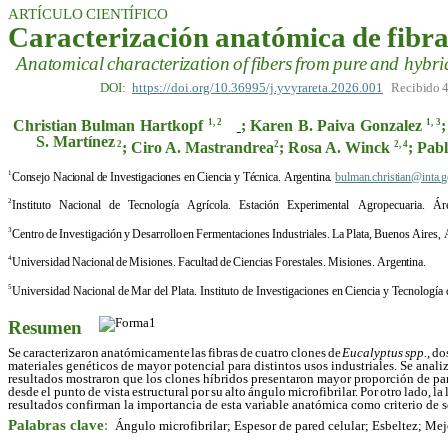
ARTÍCULO
CIENTÍFICO
Caracterización
anatómica
de
fibr
Anatomical
characterization
of
fibers
from
pure
and
hybri
DOI:
https://doi.org/10.36995/j.yvyrareta.2026.001
Recibido
Christian
Bulman
Hartkopf
;
Karen
B.
Paiva
Gonzalez
;
1,
2
1,
3
S. Martínez
; Ciro A. Mastrandrea
; Rosa A. Winck
; Pab
2
2
2, 4
1
Consejo
Nacional
de
Investigaciones
en
Ciencia
y
Técnica.
Argentina.
bulman.christian@inta.g
2
Instituto
Nacional
de
Tecnología
Agrícola.
Estación
Experimental
Agropecuaria.
Áre
3
Centro
de
Investigación
y
Desarrollo
en
Fermentaciones
Industriales.
La
Plata,
Buenos
Aires,
4
Universidad
Nacional
de
Misiones.
Facultad
de
Ciencias
Forestales.
Misiones.
Argentina.
5
Universidad
Nacional
de
Mar
del
Plata.
Instituto
de
Investigaciones
en
Ciencia
y
Tecnología 
Resumen
Se
caracterizaron
anatómicamente
las
fibras
de
cuatro
clones
de
Eucalyptus
spp.,
do
materiales genéticos de mayor potencial para distintos usos industriales. Se analiz
resultados mostraron que los clones híbridos presentaron mayor proporción de pa
desde
el
punto
de vista
estructural
por
su
alto
ángulo
microfibrilar.
Por
otro
lado,
la
resultados confirman la importancia de esta variable anatómica como criterio de 
Palabras clave
:
Ángulo microfibrilar; Espesor de pared celular; Esbeltez; Me