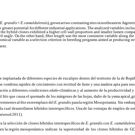
E. grandis
×
E.
camaldulensis
),
grown
at
two
contrasting
sites
in
northeastern
Argenti
h greater
potential
for
different
industrial
applications.
The
analyzed
variables
inclu
at the hybrid clones exhibited a higher cell wall proportion and smaller lumen comp
il angle.
On
the other hand, fiber length was the most consistent variable along the
tomical
variable
as
a
selection criterion in breeding programs aimed at producing st
ent.
 implantada de diferentes especies de eucalipto dentro del territorio de la de
Repúb
ue combina rapidez de crecimiento con rectitud de fuste y una madera apta para usos 
ación a diferentes condiciones edafo-climáticas y al aumento de la productividad 
 al frío que causa el quemado de los márgenes de las hojas, daño de la
yema
apical,
gr
resistentes
al
frio
en
reemplazo
del
E.
grandis
para
la
región
Mesopotamia. Sin
embar
la
cual
desarrollaron híbridos
interespecíficos.
Una
de
las
ventajas
de
empleo
de est
Harwood
2011).
 la selección de clones híbridos interespecíficos de
E. grandis
con
E. camaldulen
s en la región mesopotámica
indican
la
superioridad
de
los
clones
híbridos
de
G