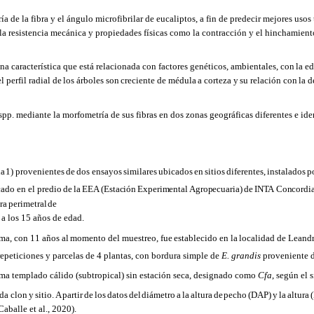
ía de la fibra y el ángulo microfibrilar de eucaliptos, a fin de predecir mejores usos
 la resistencia mecánica y propiedades físicas como la contracción y el hinchamien
na característica
que
está
relacionada
con
factores genéticos, ambientales, con
la
ed
 perfil radial
de
los
árboles
son
creciente
de
médula
a
corteza
y
su
relación
con
la
d
spp. mediante la morfometría de sus fibras en dos zonas geográficas diferentes e id
la
1)
provenientes
de
dos
ensayos
similares
ubicados
en
sitios
diferentes,
instalados
p
cado en el
predio
de
la
EEA
(Estación
Experimental
Agropecuaria)
de
INTA
Concordia
ra
perimetral
de
a los 15 años de edad.
ma, con
11 años
al
momento
del
muestreo,
fue
establecido
en
la
localidad
de
Leand
epeticiones y parcelas de 4 plantas, con bordura simple de
E. grandis
proveniente d
ma templado cálido (subtropical) sin estación seca, designado como
Cfa
, según el 
da clon
y
sitio.
A
partir
de
los
datos
del
diámetro
a
la
altura
de
pecho
(DAP)
y
la
altura
(
aballe et al.,
2020).