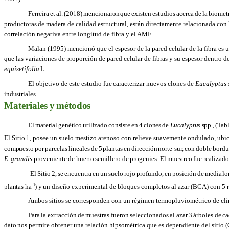
Ferreira
et
al.
(2018)
mencionaron
que
existen
estudios
acerca
de
la
biometr
productoras
de madera de calidad estructural, están directamente relacionada con
correlación negativa entre longitud de fibra y el AMF.
Malan (1995) mencionó que el espesor de la pared celular de la fibra es u
que
las variaciones de proporción de pared celular de fibras y su espesor dentro del
equisetifolia
L.
El
objetivo
de este
estudio
fue
caracterizar nuevos clones de
Eucalyptus
industriales.
Materiales
y
métodos
El
material
genético
utilizado
consiste
en
4
clones
de
Eucalyptus
spp.,
(Tab
El
Sitio
1, posee un suelo mestizo arenoso con relieve suavemente ondulado, ubi
compuesto
por
parcelas
lineales
de
5
plantas
en
dirección
norte-sur,
con
doble
bordu
E.
grandis
proveniente
de
huerto
semillero
de
progenies.
El
muestreo
fue
realizado
El
Sitio
2,
se
encuentra
en
un
suelo
rojo
profundo,
en
posición
de
media
lo
-
1
plantas ha
)
y
un diseño experimental de bloques completos al azar (BCA) con 5 r
Ambos sitios se corresponden con un régimen termopluviométrico de cli
Para
la
extracción
de
muestras
fueron
seleccionados
al
azar
3
árboles
de
ca
dato
nos permite obtener una relación hipsométrica que es dependiente del sitio (C