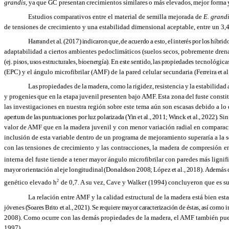
grandis,
ya
que
GC
presentan
crecimientos
similares
o
más
elevados,
mejor
forma
Estudios comparativos entre el material de semilla mejorada de
E. grand
de tensiones de crecimiento y una estabilidad dimensional aceptable, entre un 3
Harrand
et
al.
(2017)
indicaron
que,
de
acuerdo
a
esto,
el
interés
por
los
híbrid
adaptabilidad a ciertos ambientes pedoclimáticos (suelos secos, pobremente drena
(ej.
pisos,
usos
estructurales,
bioenergía).
En
este
sentido,
las
propiedades
tecnológicas
(EPC) y el ángulo microfibrilar (AMF) de la pared celular secundaria
(Ferreira
et
al
Las
propiedades
de
la
madera,
como
la
rigidez,
resistencia
y
la
estabilidad
y progenies
que
en
la
etapa
juvenil
presenten
bajo
AMF.
Esta
zona
del
fuste
consti
las investigaciones en nuestra región sobre este tema aún son escasas debido a lo
apertura
de
las
puntuaciones
por
luz
polarizada
(Yin et
al.,
2011;
Winck
et al.,
2022).
Si
valor de AMF que en la madera juvenil y con menor variación radial en comparaci
inclusión de esta variable dentro de un programa de mejoramiento superaría a la 
con las tensiones
de
crecimiento
y
las
contracciones,
la
madera
de
compresión
e
interna del fuste tiende a tener mayor ángulo microfibrilar con paredes más lignif
mayor
orientación
al
eje
longitudinal
(Donaldson
2008;
López
et
al.,
2018).
Además
2
genético elevado h
de 0,7. A su vez, Cave y Walker (1994) concluyeron que es su
La relación entre AMF y la calidad estructural de la madera está bien est
jóvenes
(Soares
Brito
et
al.,
2021).
Se
requiere
mayor
caracterización
de
éstas,
así
como
i
2008). Como
ocurre
con
las demás propiedades de
la madera, el
AMF también
pu
1997).