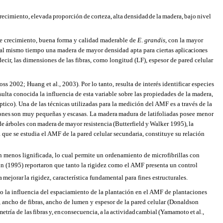
crecimiento,
elevada
proporción
de
corteza,
alta
densidad
de
la
madera,
bajo
nivel
de crecimiento, buena forma y calidad maderable de
E
.
grandis
, con la mayor
 al mismo tiempo una madera de mayor densidad apta para ciertas
aplicaciones
ecir, las dimensiones de las fibras, como longitud (LF), espesor de pared celular
 2002; Huang et al., 2003). Por lo tanto, resulta de interés identificar especies
sulta conocida la influencia de esta variable sobre las propiedades de la madera,
tico). Una de las técnicas utilizadas para la medición del AMF es a través de la
ones
son
muy
pequeñas
y
escasas.
La
madera
madura
de
latifoliadas
posee menor
de
árboles
con
madera
de
mayor
resistencia
(Butterfield
y
Walker
1995),
la
a que se estudia el AMF de la pared celular secundaria, constituye su relación
n menos lignificada, lo cual permite un ordenamiento de microfibrillas con
n (1995) reportaron que tanto la rigidez como el AMF presenta un control
a
mejorar
la rigidez, característica fundamental para fines estructurales.
o la influencia del espaciamiento de la plantación en el AMF de plantaciones
a, ancho de fibras, ancho de lumen y espesor de la pared celular (Donaldson
metría de las
fibras
y,
en
consecuencia,
a
la
actividad
cambial
(Yamamoto
et
al.,