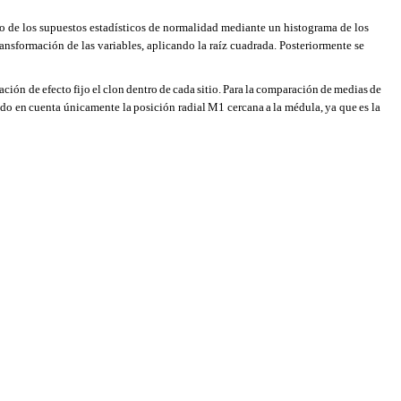
 de los supuestos estadísticos de normalidad mediante un histograma de los
ransformación de las variables, aplicando la raíz cuadrada. Posteriormente se
iación de
efecto
fijo
el
clon
dentro
de
cada
sitio.
Para
la
comparación
de
medias
de
ndo
en
cuenta únicamente
la
posición
radial
M1
cercana
a
la
médula,
ya
que
es
la