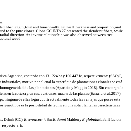
na
ded fiber
length,
total
and
lumen
width,
cell
wall
thickness
and
proportion,
and
ared to the pure clones. Clone GC INTA 27 presented the slenderst fibers, while
 radial direction. An inverse relationship was also observed between tree
ructural wood.
lica
Argentina,
contando
con
131.224
ha
y
100.447
ha,
respectivamente
(SAGyP,
industriales, motivo por el cual la superficie de plantaciones clonales se está
y homogeneidad de las plantaciones (Aparicio y Maggio 2018). Sin embargo, la
ietas
en
la
corteza
y,
en
casos
extremos,
muerte
de
las
plantas
(Harrand
et
al.
2017).
go,
ninguna
de
ellas
logra
cubrir
actualmente
todas
las
ventajas
que
posee
esta
os genotipos es la posibilidad de reunir en una sola planta las características
sis
Dehnh
(GC),
E.
tereticornis
Sm,
E.
dunni
Maiden
y
E.
globulus
Labill
fueron
C
respecto
a
E.