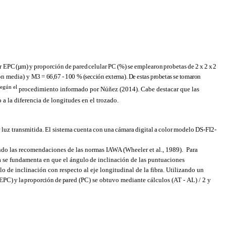
r
EPC
(µm)
y
proporción
de
pared
celular
PC
(%)
se
emplearon
probetas
de
2
x
2
x
2
ión media) y
M3
=
66,67 -
100
%
(sección
externa).
De estas
probetas se
tomaron
 según el
procedimiento informado por Núñez (2014). Cabe destacar que las
a la diferencia de longitudes en el trozado.
luz transmitida.
El
sistema
cuenta
con
una
cámara
digital
a
color
modelo
DS-FI2-
iendo las recomendaciones de las normas IAWA (Wheeler et al., 1989).
Para
a
se
fundamenta
en
que
el
ángulo
de inclinación de
las
puntuaciones
lo de inclinación con respecto al eje longitudinal de la fibra. Utilizando un
(EPC)
y
la
proporción
de
pared
(PC)
se
obtuvo
mediante
cálculos (AT
-
AL)
/ 2
y