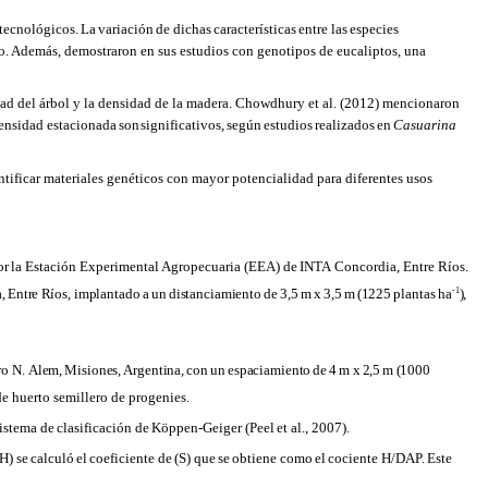
 tecnológicos.
La
variación
de
dichas
características
entre
las
especies
to. Además, demostraron en sus estudios con genotipos de eucaliptos, una
ad del
árbol
y la densidad de
la madera. Chowdhury et al. (2012) mencionaron
ensidad estacionada
son
significativos,
según
estudios
realizados
en
Casuarina
entificar materiales genéticos con mayor potencialidad para diferentes usos
or
la Estación
Experimental Agropecuaria
(EEA)
de
INTA
Concordia,
Entre
Ríos.
-
1
,
Entre
Ríos, implantado
a
un
distanciamiento
de
3,5
m
x
3,5
m
(1225
plantas
ha
),
ro
N.
Alem,
Misiones,
Argentina,
con
un
espaciamiento
de
4
m
x
2,5
m
(1000
e huerto semillero de progenies.
sistema
de
clasificación
de
Köppen-Geiger
(Peel
et
al.,
2007).
H) se
calculó
el
coeficiente
de
(S)
que
se
obtiene
como
el
cociente
H/DAP.
Este