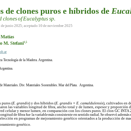
as de clones puros e híbridos de
Euca
d
clones
of
Eucalyptus
sp.
4
de
junio
2025;
aceptado
10
de
noviembre
2025
Matías
lo M.
Stefani
1,5
ob.ar
a Tecnología de la Madera. Argentina.
Argentina.
de
Materiales.
Div.
Materiales
Sostenibles.
Mar
del
Plata.
Argentina.
s puros (
E. grandis
) y dos híbridos (
E. grandis × E. camaldulensis
), cultivados en d
aron las variables longitud de fibra, ancho total y de lumen, espesor y proporción de 
red celular y menor lumen, en comparación con los clones puros. El clon GC INTA 2
longitud
de
fibra
fue la
variable
más
consistente
en
sentido
radial.
Se
observó
además
selección en programas de mejoramiento genético orientados a la producción de mad
joramiento
genético.