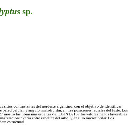
lyptus
sp.
os sitios contrastantes del nordeste argentino, con el objetivo de identificar
pared celular, y ángulo microfibrilar, en tres posiciones radiales del fuste. Los
7 mostró las fibras
más
esbeltas
y
el
EG
INTA
157
los
valores
menos
favorables
una
relación
inversa entre esbeltez del árbol y ángulo microfibrilar. Los
era estructural.