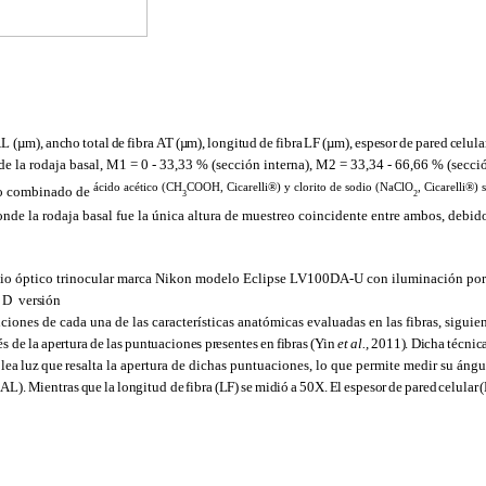
 AL
(µm),
ancho
total
de
fibra
AT
(µm),
longitud
de
fibra
LF
(µm),
espesor
de
pared
celula
de
la rodaja basal, M1 = 0 - 33,33 % (sección interna), M2 = 33,34 - 66,66 % (secc
ácido acético (CH
COOH, Cicarelli®) y clorito de sodio (NaClO
, Cicarelli®)
to combinado de
3
2
de la rodaja basal fue la única altura de muestreo coincidente entre ambos, debido 
scopio óptico trinocular marca Nikon modelo Eclipse LV100DA-U con iluminación por 
D
versión
ticiones de cada una de las características anatómicas evaluadas en las fibras, sigu
és
de
la
apertura
de
las
puntuaciones
presentes
en
fibras
(Yin
et
al.,
2011).
Dicha
técnic
lea
luz
que
resalta la apertura de dichas puntuaciones, lo que permite medir su ángu
(AL).
Mientras
que
la
longitud de
fibra
(LF)
se
midió
a
50X.
El
espesor
de
pared
celular