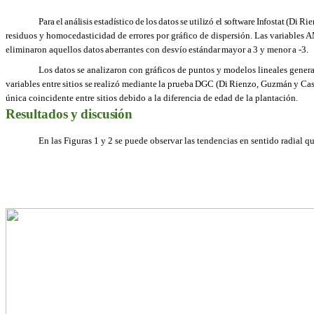
Para
el
análisis
estadístico
de
los
datos
se
utilizó
el
software
Infostat
(Di
Rie
residuos y homocedasticidad de errores por gráfico de dispersión. Las variables
eliminaron aquellos datos
aberrantes
con
desvío
estándar
mayor
a
3
y
menor
a
-3.
Los datos se analizaron con gráficos de puntos y modelos lineales gene
variables entre
sitios
se
realizó
mediante
la
prueba
DGC
(Di
Rienzo,
Guzmán
y
Cas
única
coincidente entre sitios debido a la diferencia de edad de la plantación.
Resultados
y
discusión
En las Figuras 1 y 2 se puede observar las tendencias en sentido radial 