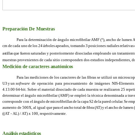
Preparación
De
Muestras
Para la determinación de ángulo microfibrilar AMF (°), ancho de lumen
cm de
cada
uno
de
los
24
árboles
apeados,
tomando
3
posiciones
radiales
relativas
astillas
que
fueron
saturadas y posteriormente disociadas empleando un tratamien
muestras provenientes de cada sitio corresponden dos estudios independientes, don
Medición
de
caracteres
anatómicos
Para las mediciones de los caracteres de las fibras se utilizó un micro
U3
y
un
software
de
operación
para
procesamiento
de
imágenes
NIS-Elements
4.13.00 64-bit. Sobre el material disociado de cada muestra se realizaron 25 repe
determinar el ángulo microfibrilar (AMF) se empleó la técnica denominada a trav
corresponde
con el
ángulo
de
microfibrillas
de
la
capa
S2
de
la
pared
celular.
Se
emp
aumento de 500X, al igual
que
para
el
ancho
total
de
fibra
(AT)
y
el
ancho
de
lumen
((AT
-
AL)
/ AT)
x
100,
respectivamente.
Análisis
estadísticos