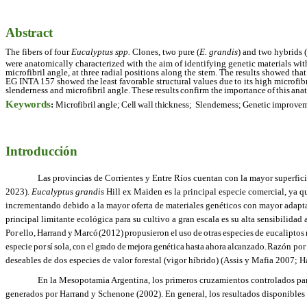
Abstract
The fibers of four
Eucalyptus spp.
Clones, two
pure (
E. grandis
) and
two hybrids (
were anatomically characterized with the aim of identifying genetic materials wit
microfibril angle, at three radial positions along the stem. The results showed th
EG INTA 157 showed
the
least
favorable
structural
values
due
to
its
high
microfibr
slenderness and microfibril angle.
These
results
confirm
the
importance
of
this
ana
Keywords
:
Microfibril
angle;
Cell
wall
thickness;
Slenderness;
Genetic
improvem
Introducción
Las provincias de Corrientes y Entre Ríos cuentan con la mayor superficie
2023).
Eucalyptus grandis
Hill ex Maiden es la principal especie comercial, ya q
incrementando debido a la mayor oferta de materiales genéticos con mayor adapt
principal limitante ecológica para su cultivo a gran escala es su alta sensibilidad
Por
ello,
Harrand
y
Marcó
(2012)
propusieron
el
uso
de
otras
especies
de eucaliptos
especie
por
sí
sola,
con
el
grado
de
mejora
genética
hasta
ahora
alcanzado.
Razón
por
deseables de dos especies de valor forestal (vigor híbrido) (Assis y Mafia 2007; 
En la Mesopotamia Argentina, los primeros cruzamientos controlados para
generados por Harrand y Schenone (2002). En general, los resultados disponible