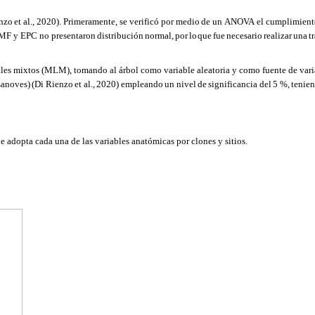
nzo
et
al.,
2020).
Primeramente,
se
verificó por
medio
de un
ANOVA
el
cumplimiento
 AMF y EPC no presentaron
distribución
normal,
por
lo
que
fue
necesario
realizar
una
t
rales mixtos (MLM), tomando al
árbol
como variable aleatoria y como fuente de var
anoves)
(Di Rienzo
et
al.,
2020)
empleando
un
nivel
de
significancia
del
5
%,
tenie
que adopta cada una de
las variables anatómicas por
clones y sitios.