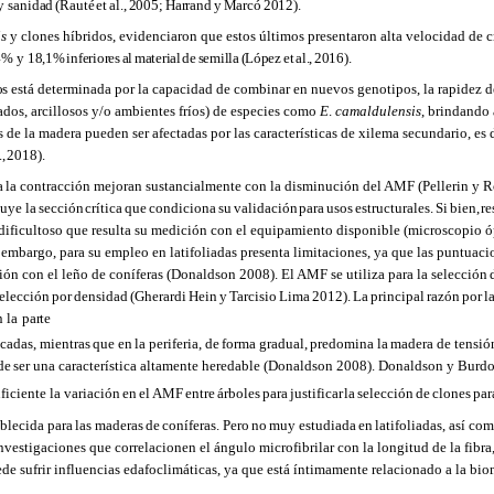
y
sanidad
(Rauté
et
al.,
2005;
Harrand
y
Marcó
2012).
is
y clones híbridos, evidenciaron que estos últimos presentaron alta velocidad de 
,4% y
18,1%
inferiores
al
material
de
semilla
(López
et
al.,
2016).
os
está determinada por la capacidad de combinar en nuevos genotipos, la rapidez 
dos, arcillosos y/o ambientes fríos) de especies como
E
.
camaldulensis
, brindando
 de la madera pueden ser afectadas por las características de xilema secundario, es d
.,
2018).
a
la contracción mejoran sustancialmente con la disminución del AMF (Pellerin y Ross
tuye la
sección
crítica
que
condiciona
su
validación
para
usos
estructurales.
Si
bien,
re
 dificultoso que resulta su medición con el equipamiento disponible (microscopio óp
n
embargo, para su empleo en latifoliadas presenta limitaciones, ya que las puntuaci
ón con el leño de coníferas (Donaldson 2008). El AMF se utiliza para la selección
selección
por
densidad
(Gherardi
Hein
y
Tarcisio
Lima
2012).
La
principal
razón
por
l
n
la
parte
icadas,
mientras
que
en
la
periferia,
de
forma
gradual,
predomina
la
madera
de tensió
de
ser una característica altamente heredable (Donaldson 2008). Donaldson y Burdo
ficiente la variación
en
el
AMF
entre
árboles
para
justificar
la
selección
de
clones
par
ablecida
para
las
maderas
de
coníferas.
Pero
no
muy
estudiada
en
latifoliadas,
así com
nvestigaciones que correlacionen el ángulo microfibrilar con la longitud de la fibr
ede
sufrir influencias edafoclimáticas, ya que está íntimamente relacionado a la bio