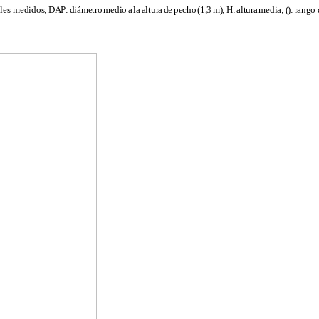
oles
medidos;
DAP:
diámetro
medio
a
la
altura
de
pecho
(1,3
m);
H:
altura
media;
():
rango